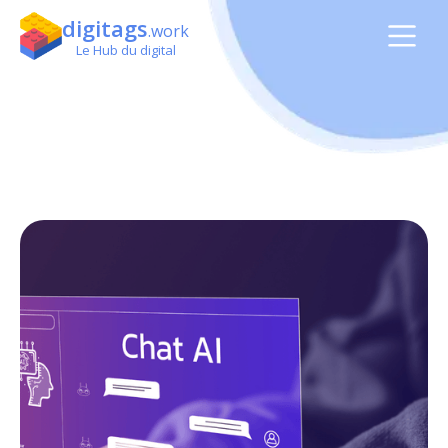
digitags
.work
Le Hub du digital