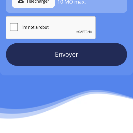
Télécharger
10 MO max
.