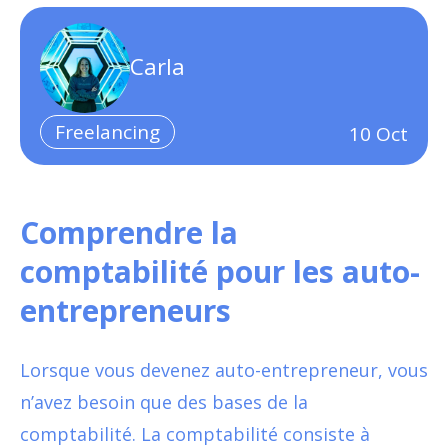
Carla
Freelancing
10
Oct
Comprendre la
comptabilité pour les auto-
entrepreneurs
Lorsque vous devenez auto-entrepreneur, vous
n’avez besoin que des bases de la
comptabilité. La comptabilité consiste à