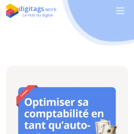
digitags
.work
Le Hub du digital