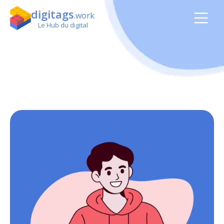
digitags
.work
Le Hub du digital