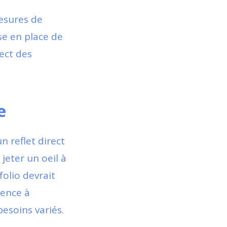
esures de
se en place de
pect des
e
 reflet direct
 jeter un oeil à
folio devrait
gence à
besoins variés.