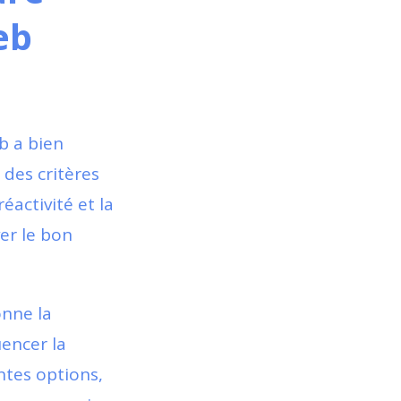
eb
b a bien
 des critères
éactivité et la
er le bon
onne la
uencer la
ntes options,