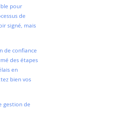
ible pour
ocessus de
oir signé, mais
on de confiance
rmé des étapes
élais en
ttez bien vos
e gestion de