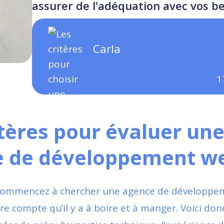
assurer de l'adéquation avec vos be
Carla
1
itères pour évaluer un
e de développement w
commencez à chercher une agence de développe
re compte qu’il y a à boire et à manger. Voici do