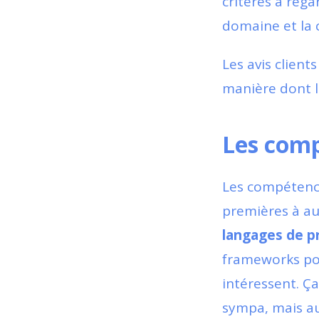
critères à rega
domaine et la 
Les avis client
manière dont l'
Les comp
Les compétenc
premières à au
langages de 
frameworks pop
intéressent. Ç
sympa, mais au