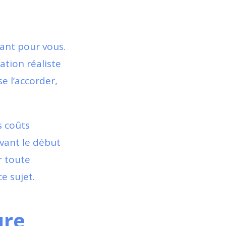
tant pour vous.
ation réaliste
e l’accorder,
s coûts
vant le début
r toute
e sujet.
ure