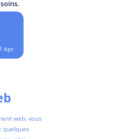
soins.
7
Apr
e
eb
ment web, vous
nc quelques