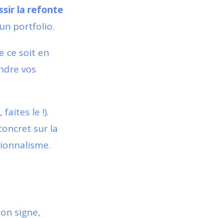
ir la refonte
un portfolio.
e ce soit en
ndre vos
aites le !).
oncret sur la
sionnalisme.
on signe,