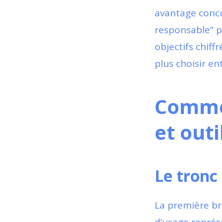
avantage concu
responsable” p
objectifs chiff
plus choisir e
Commen
et outi
Le tron
La première br