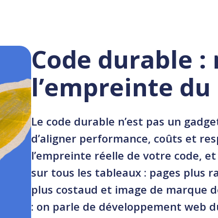
Expert
Faire appel a
Code durable :
l’empreinte du
Le
code durable
n’est pas un gadget
d’aligner performance, coûts et re
l’empreinte réelle de votre code, e
sur tous les tableaux : pages plus r
plus costaud et image de marque d
: on parle de
développement web d