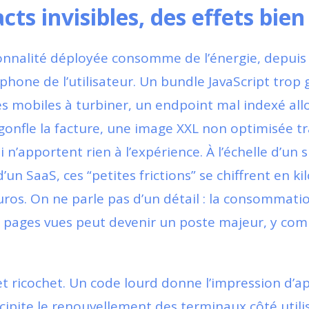
ts invisibles, des effets bien
nnalité déployée consomme de l’énergie, depuis 
phone de l’utilisateur. Un bundle JavaScript tro
es mobiles à turbiner, un endpoint mal indexé al
gonfle la facture, une image XXL non optimisée 
n’apportent rien à l’expérience. À l’échelle d’un s
n SaaS, ces “petites frictions” se chiffrent en k
uros. On ne parle pas d’un détail : la consommat
e pages vues peut devenir un poste majeur, y com
effet ricochet. Un code lourd donne l’impression d’a
cipite le renouvellement des terminaux côté utili