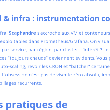
 & infra : instrumentation c
fra,
Scaphandre
s’accroche aux VM et conteneur
exploitables dans Prometheus/Grafana. On visuali
r service, par région, par cluster. L’intérêt ? Les 
vices “toujours chauds” deviennent évidents. Vous
auto-scaling, revoir les CRON et “batcher” certain
e. L’obsession n’est pas de viser le zéro absolu, im
spillages récurrents.
 pratiques de