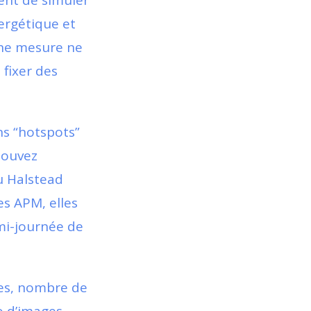
nt de simuler
nergétique et
cune mesure ne
 fixer des
ons “hotspots”
pouvez
u Halstead
es APM, elles
mi-journée de
ges, nombre de