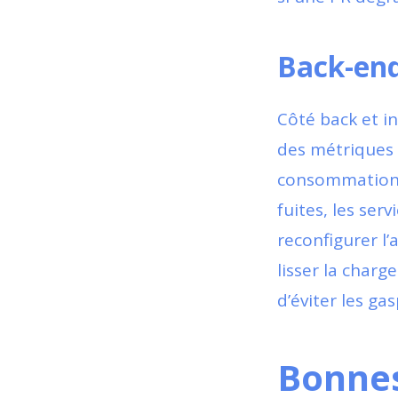
Back-end
Côté back et in
des métriques 
consommation pa
fuites, les ser
reconfigurer l’
lisser la charg
d’éviter les ga
Bonnes