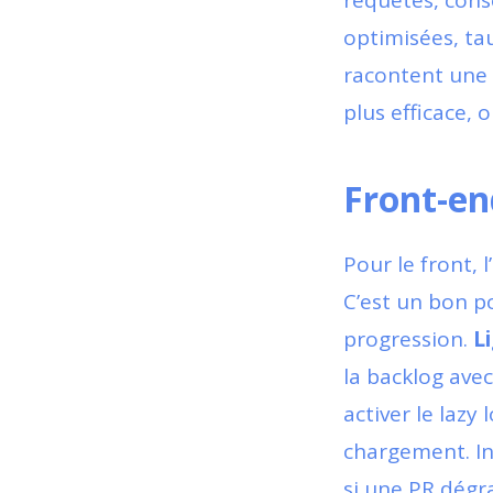
requêtes, cons
optimisées, tau
racontent une h
plus efficace, o
Front-end
Pour le front, l’
C’est un bon po
progression.
L
la backlog ave
activer le lazy
chargement. Int
si une PR dégra