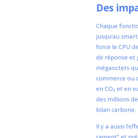
Des impac
Chaque fonctio
jusqu’au smart
force le CPU d
de réponse et 
mégaoctets qui 
commerce ou d’u
en CO₂ et en e
des millions d
bilan carbone.
Il y a aussi l’
rament” et pré