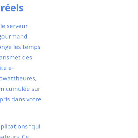
 réels
le serveur
p gourmand
longe les temps
transmet des
ite e-
ilowattheures,
ion cumulée sur
pris dans votre
pplications “qui
sateurs. Ce