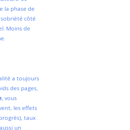
e la phase de
a sobriété côté
el. Moins de
ne.
alité a toujours
oids des pages,
e
, vous
vent, les effets
progrès), taux
 aussi un