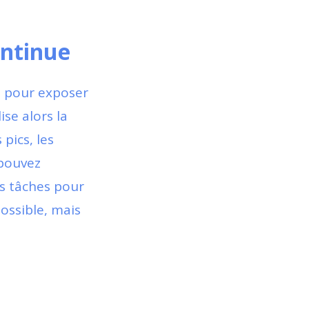
ontinue
s pour exposer
se alors la
pics, les
 pouvez
es tâches pour
possible, mais