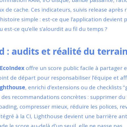
ommation RAM, I/O disque, bande passante, rati
x de cache. Ces indicateurs, suivis release après 
istoire simple : est-ce que l’application devient p
u est-ce qu’elle s’alourdit au fil du temps ?
 : audits et réalité du terrai
EcoIndex
offre un score public facile à partager 
int de départ pour responsabiliser l’équipe et aff
ighthouse
, enrichi d’extensions ou de checklists “
c des recommandations concrètes : supprimer du 
 loading, compresser mieux, réduire les polices, rev
égré à la CI, Lighthouse devient une barrière ant
de le score au-delà d’un seuil, elle ne passe pas.