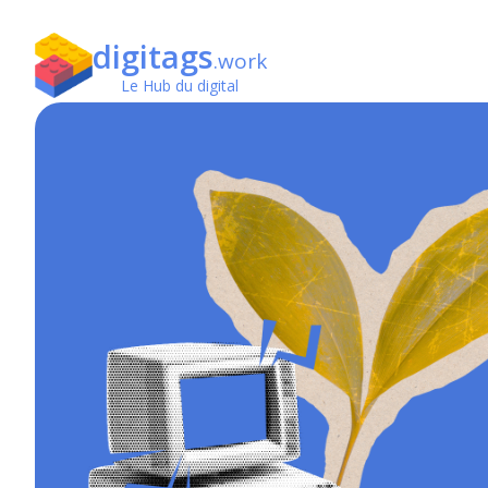
digitags
.work
Le Hub du digital