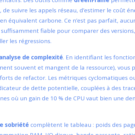
entatifs. Des outils comme
GreenFrame
permette
 de suivre les appels réseau, d’estimer le coût é
r en équivalent carbone. Ce n’est pas parfait, au
st suffisamment fiable pour comparer des versions,
ller les régressions.
analyse de complexité
. En identifiant les foncti
urnent souvent et mangent de la ressource), vous 
efforts de refactor. Les métriques cyclomatiques o
icateur de dette potentielle, couplées à des trac
ones où un gain de 10 % de CPU vaut bien une de
e sobriété
complètent le tableau : poids des pa