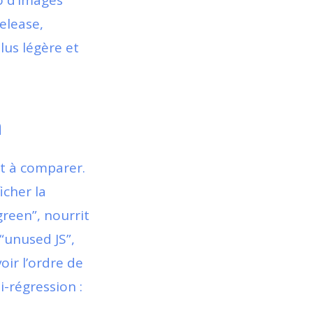
o d’images
release,
lus légère et
n
et à comparer.
icher la
green”, nourrit
“unused JS”,
oir l’ordre de
i-régression :