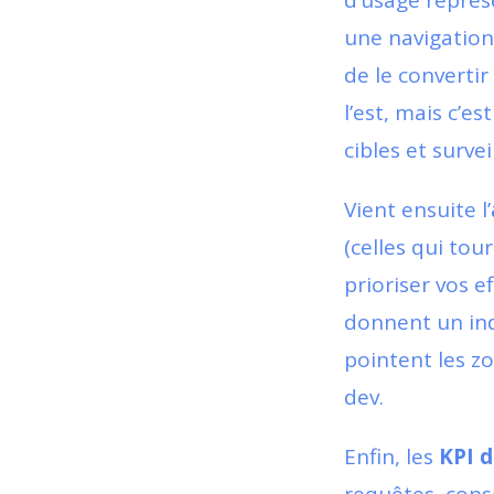
d’usage représ
une navigation,
de le converti
l’est, mais c’e
cibles et survei
Vient ensuite l’
(celles qui to
prioriser vos 
donnent un ind
pointent les z
dev.
Enfin, les
KPI d